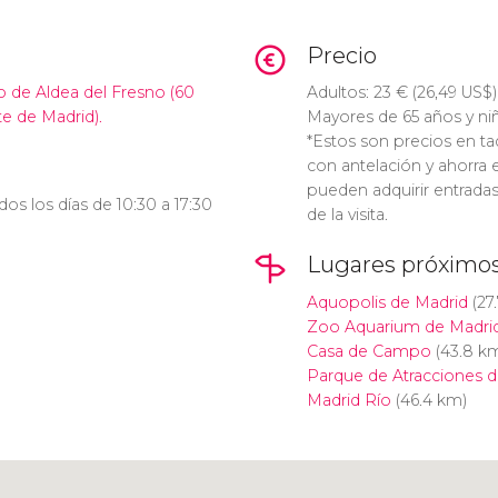
Precio
o de Aldea del Fresno (60
Adultos: 23
€
(26,49
US$
)
te de Madrid).
Mayores de 65 años y ni
*Estos son precios en taqu
con antelación y ahorra 
pueden adquirir entradas
odos los días de 10:30 a 17:30
de la visita.
Lugares próximo
Aquopolis de Madrid
(27
Zoo Aquarium de Madri
Casa de Campo
(43.8 k
Parque de Atracciones d
Madrid Río
(46.4 km)
Pulsa para usar el mapa