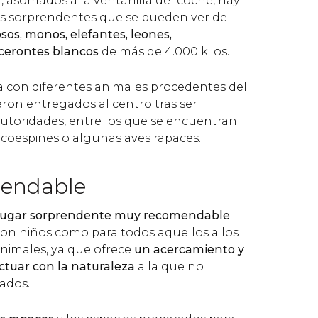
, asomados a la ventanilla del coche, hay
 sorprendentes que se pueden ver de
 osos, monos, elefantes, leones,
cerontes blancos
de más de 4.000 kilos.
a con diferentes animales procedentes del
ueron entregados al centro tras ser
autoridades, entre los que se encuentran
rcoespines o algunas aves rapaces.
endable
lugar sorprendente muy recomendable
 con niños como para todos aquellos a los
animales, ya que ofrece
un acercamiento y
ctuar con la naturaleza
a la que no
ados.