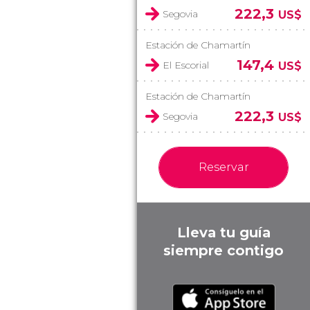
222,3
Segovia
US$
Estación de Chamartín
147,4
El Escorial
US$
Estación de Chamartín
222,3
Segovia
US$
Reservar
Lleva tu guía
siempre contigo