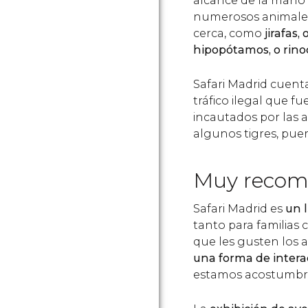
alcance de la mano”
numerosos animales
cerca, como
jirafas,
hipopótamos, o rino
Safari Madrid cuent
tráfico ilegal que f
incautados por las 
algunos tigres, pue
Muy recom
Safari Madrid es
un 
tanto para familias
que les gusten los 
una forma de intera
estamos acostumbr