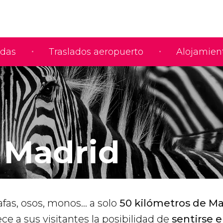
adas
Traslados aeropuerto
Alojamien
i Madrid
rafas, osos, monos... a solo
50 kilómetros de M
ece a sus visitantes la posibilidad de
sentirse 