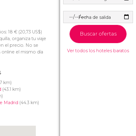
Fecha de salida
ños: 18
€
(20,73
US$
)
Buscar ofertas
illa, organiza tu viaje
en el precio. No se
Ver todos los hoteles baratos
 online el mismo día
s
.7 km)
d
(43.1 km)
m)
e Madrid
(44.3 km)