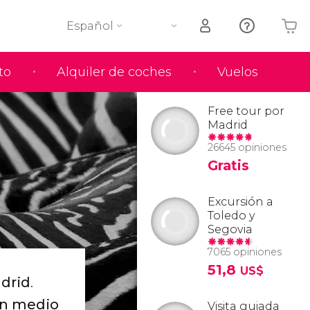
Español
to
Alquiler de coches
Vuelos
Tu carrito está vacío
Free tour por
Madrid
26645 opiniones
Gratis
Excursión a
Toledo y
Segovia
7065 opiniones
51,8
US$
adrid
.
en medio
Visita guiada