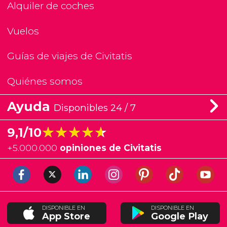
Alquiler de coches
Vuelos
Guías de viajes de Civitatis
Quiénes somos
Ayuda
Disponibles 24 / 7
★★★★★
★★★★★
9,1/10
+
5.000.000
opiniones de Civitatis
DISPONIBLE EN
DISPONIBLE EN
App Store
Google Play