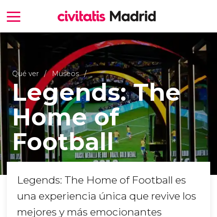
Qué ver
Museos
Legends: The
Home of
Football
Legends: The Home of Football es
una experiencia única que revive los
mejores y más emocionantes