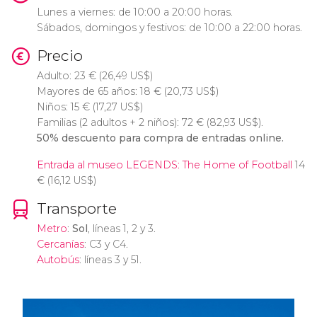
Lunes a viernes: de 10:00 a 20:00 horas.
Sábados, domingos y festivos: de 10:00 a 22:00 horas.
Precio
Adulto: 23
€
(26,49
US$
)
Mayores de 65 años: 18
€
(20,73
US$
)
Niños: 15
€
(17,27
US$
)
Familias (2 adultos + 2 niños): 72
€
(82,93
US$
).
50% descuento para compra de entradas online.
Entrada al museo LEGENDS: The Home of Football
14
€
(16,12
US$
)
Transporte
Metro
:
Sol
, líneas 1, 2 y 3.
Cercanías
: C3 y C4.
Autobús
: líneas 3 y 51.