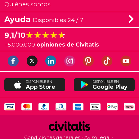
Quiénes somos
Ayuda
Disponibles 24 / 7
★★★★★
★★★★★
9,1/10
+
5.000.000
opiniones de Civitatis
DISPONIBLE EN
DISPONIBLE EN
App Store
Google Play
Condiciones generales
Aviso legal